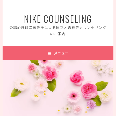
コ
ン
NIKE COUNSELING
テ
ン
ツ
公認心理師二家洋子による国立と吉祥寺カウンセリング
へ
のご案内
ス
キ
ッ
メニュー
プ