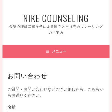
コ
ン
NIKE COUNSELING
テ
ン
ツ
公認心理師二家洋子による国立と吉祥寺カウンセリング
へ
のご案内
ス
キ
ッ
メニュー
プ
お問い合わせ
ご質問・お問い合わせなどございましたら、こちらか
らお送りください。
名前