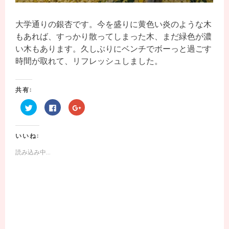
大学通りの銀杏です。今を盛りに黄色い炎のような木
もあれば、すっかり散ってしまった木、まだ緑色が濃
い木もあります。久しぶりにベンチでボーっと過ごす
時間が取れて、リフレッシュしました。
共有:
ク
F
ク
リ
a
リ
ッ
c
ッ
ク
e
ク
し
b
し
いいね:
て
o
て
T
o
G
w
k
o
読み込み中...
i
で
o
t
共
g
t
有
l
e
す
e
r
る
+
で
に
で
共
は
共
有
ク
有
(
リ
(
新
ッ
新
し
ク
し
い
し
い
ウ
て
ウ