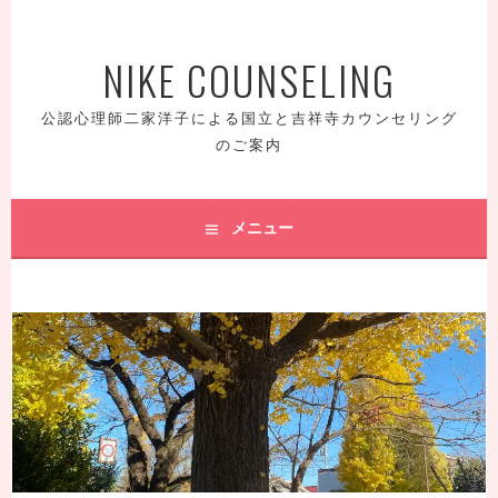
コ
ン
NIKE COUNSELING
テ
ン
ツ
公認心理師二家洋子による国立と吉祥寺カウンセリング
へ
のご案内
ス
キ
ッ
メニュー
プ