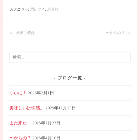
ィ
く
ィ
ン
だ
ン
カテゴリー:
思いつき
,
未分類
ド
さ
ド
ウ
い
ウ
で
(
で
開
新
開
き
し
き
投
ま
い
ま
近況ご報告。
〜からの？
す
ウ
す
稿
)
ィ
)
ン
ナ
ド
ウ
ビ
で
検
開
ゲ
き
索:
ま
ー
す
)
シ
ブログ一覧
ョ
ン
ついに！
2026年2月1日
美味しいは快感。
2025年11月13日
また来た！
2025年7月27日
〜からの？
2025年4月10日