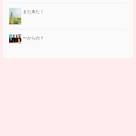
また来た！
〜からの？
カウンセリングルームについて
国立カウンセリング
場所：国立駅南口より徒歩10〜15分
時間：9時〜22時（不定休）お車での来訪も可能
吉祥寺カウンセリング
場所：吉祥寺駅公園口より徒歩3分
時間：平日のみ。お時間はお問い合わせください
ご予約の変更等はメール（
info@yoko-nike.com
）でも受け付け