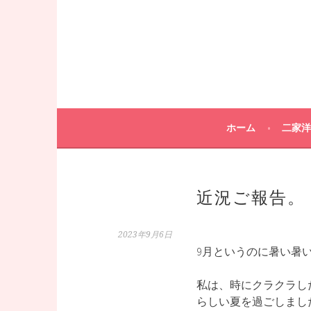
コ
ン
テ
ン
ツ
へ
ス
キ
ホーム
二家洋
ッ
プ
近況ご報告。
2023年9月6日
9月というのに暑い暑
私は、時にクラクラし
らしい夏を過ごしまし