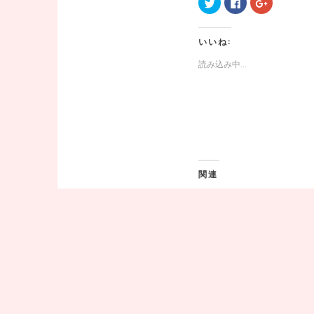
ク
F
ク
リ
a
リ
ッ
c
ッ
ク
e
ク
し
b
し
いいね:
て
o
て
T
o
G
w
k
o
読み込み中...
i
で
o
t
共
g
t
有
l
e
す
e
r
る
+
で
に
で
共
は
共
有
ク
有
(
リ
(
新
ッ
新
し
ク
し
い
し
い
ウ
て
ウ
関連
ィ
く
ィ
ン
だ
ン
ド
さ
ド
暑さ対策
ウ
い
ウ
2022年8月12日
で
(
で
開
新
開
思いつき
き
し
き
ま
い
ま
す
ウ
す
)
ィ
)
ン
ド
ウ
で
カテゴリー:
思いつき
開
き
ま