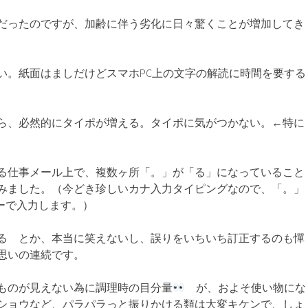
だったのですが、加齢に伴う劣化に日々驚くことが増加してき
い。紙面はましだけどスマホPC上の文字の解読に時間を要する
ら、必然的にタイポが増える。タイポに気がつかない。←特に
る仕事メール上で、複数ヶ所「。」が「る」になっていること
みました。（今どき珍しいカナ入力タイピングなので、「。」
キーで入力します。）
る とか、本当に笑えないし、誤りをいちいち訂正するのも憚
思いの連続です。
ものが見えない為に調理時の目分量
が、およそ使い物にな
ショウなど、パラパラっと振りかける類は大変キケンで、しょ