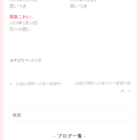
で
(
で
開
新
開
思いつき
思いつき
き
し
き
ま
い
ま
す
ウ
す
採血こわい。
)
ィ
)
2020年3月10日
ン
ド
日々の想い
ウ
で
開
き
ま
す
)
カテゴリー:
未分類
投
公認心理師への道のり〜最後の頼
公認心理師への道〜頓挫中
稿
み
ナ
ビ
ゲ
検
ー
索:
シ
ョ
ブログ一覧