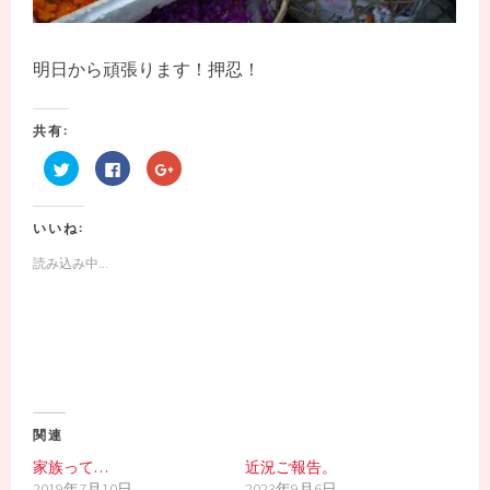
明日から頑張ります！押忍！
共有:
ク
F
ク
リ
a
リ
ッ
c
ッ
ク
e
ク
し
b
し
いいね:
て
o
て
T
o
G
w
k
o
読み込み中...
i
で
o
t
共
g
t
有
l
e
す
e
r
る
+
で
に
で
共
は
共
有
ク
有
(
リ
(
新
ッ
新
し
ク
し
い
し
い
ウ
て
ウ
関連
ィ
く
ィ
ン
だ
ン
ド
さ
ド
家族って…
近況ご報告。
ウ
い
ウ
2019年7月10日
2023年9月6日