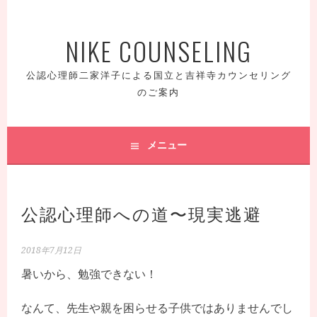
コ
ン
NIKE COUNSELING
テ
ン
ツ
公認心理師二家洋子による国立と吉祥寺カウンセリング
へ
のご案内
ス
キ
ッ
メニュー
プ
公認心理師への道〜現実逃避
2018年7月12日
暑いから、勉強できない！
なんて、先生や親を困らせる子供ではありませんでし