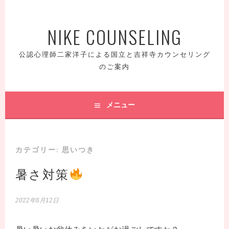
コ
ン
NIKE COUNSELING
テ
ン
ツ
公認心理師二家洋子による国立と吉祥寺カウンセリング
へ
のご案内
ス
キ
ッ
メニュー
プ
カテゴリー: 思いつき
暑さ対策
2022年8月12日