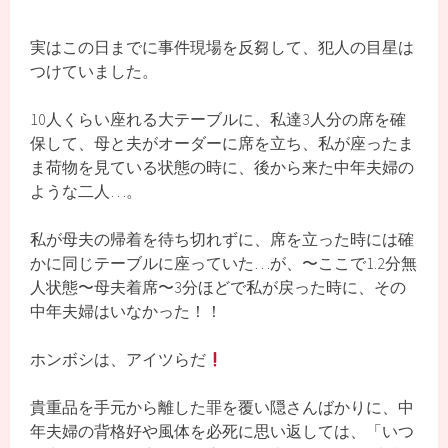
実はこの日までに事件現場を反芻して、犯人の目星は
つけていました。
10人くらい座れる大テーブルに、私達3人分の席を確
保して、母と夫がオーダーに席を立ち、私が座ったま
ま荷物を見ている状態の時に、後から来た中年夫婦の
ような二人…。
私が母夫の帰着を待ち切れずに、席を立った時には確
かに同じテーブルに座っていた…が、〜ここで1.2分無
人状態〜母夫着席〜3分ほどで私が戻った時に、その
中年夫婦はいなかった！！
ホンボシは、アイツらだ
貴重品を手元から離した罪を覆い隠さんばかりに、中
年夫婦の背格好や風体を必死に思い返しては、「いつ