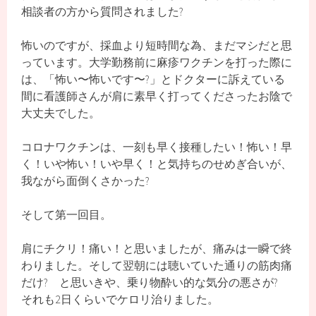
相談者の方から質問されました?
怖いのですが、採血より短時間な為、まだマシだと思
っています。大学勤務前に麻疹ワクチンを打った際に
は、「怖い〜怖いです〜?」とドクターに訴えている
間に看護師さんが肩に素早く打ってくださったお陰で
大丈夫でした。
コロナワクチンは、一刻も早く接種したい！怖い！早
く！いや怖い！いや早く！と気持ちのせめぎ合いが、
我ながら面倒くさかった?
そして第一回目。
肩にチクリ！痛い！と思いましたが、痛みは一瞬で終
わりました。そして翌朝には聴いていた通りの筋肉痛
だけ? と思いきや、乗り物酔い的な気分の悪さが?
それも2日くらいでケロリ治りました。