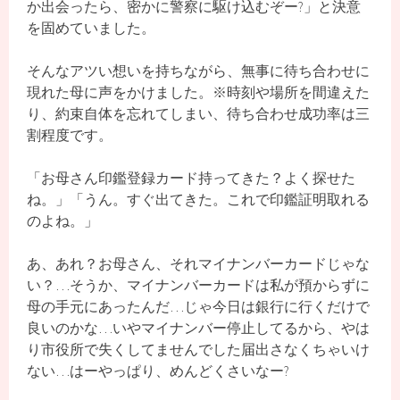
か出会ったら、密かに警察に駆け込むぞー?」と決意
を固めていました。
そんなアツい想いを持ちながら、無事に待ち合わせに
現れた母に声をかけました。※時刻や場所を間違えた
り、約束自体を忘れてしまい、待ち合わせ成功率は三
割程度です。
「お母さん印鑑登録カード持ってきた？よく探せた
ね。」「うん。すぐ出てきた。これで印鑑証明取れる
のよね。」
あ、あれ？お母さん、それマイナンバーカードじゃな
い？…そうか、マイナンバーカードは私が預からずに
母の手元にあったんだ…じゃ今日は銀行に行くだけで
良いのかな…いやマイナンバー停止してるから、やは
り市役所で失くしてませんでした届出さなくちゃいけ
ない…はーやっぱり、めんどくさいなー?