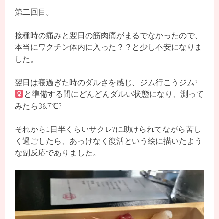
第二回目。
接種時の痛みと翌日の筋肉痛がまるでなかったので、
本当にワクチン体内に入った？？と少し不安になりま
した。
翌日は寝過ぎた時のダルさを感じ、ジム行こうジム?‍
と準備する間にどんどんダルい状態になり、測って
みたら38.7℃?
それから1日半くらいサクレ?に助けられてながら苦し
く過ごしたら、あっけなく復活という絵に描いたよう
な副反応でありました。