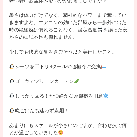
暑い暑いお盆休みをいかがお過ごしですか？
暑さは体力だけでなく、精神的なパワーまで奪ってい
きますよね。エアコンの効いた部屋から一歩外に出た
時の絶望感は慣れることなく、設定温度
を誤った夜
からの睡眠不足も侮れません。
少しでも快適な夏を過ごそう🧊と実行したこと。
シーツを◯トリNクールの超極冷に交換
ゴーヤでグリーンカーテン
しっかり回る！かつ静かな扇風機を用意
晩ごはんも迷わず素麺！
あまりにもスケールが小さいのですが、合わせ技で何
とか過ごしていました