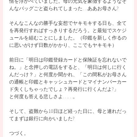
情を浮かべていました。母の元気を象徴するようなそ
んなバッグごと盗られてしまった…ああお母さん?
そんなこんなの勝手な妄想でヤキモキする日も、全て
を再発行すればすっきりするだろう。と最短でスケジ
ュールを組むことにしました。（印鑑を新しく作るの
に思いがけず日数がかかり、ここでもヤキモキ）
前日に「明日は印鑑登録カードと保険証を忘れないで
ね。」と念押しの電話をすると、「明日は何しに行く
んだっけ？」と何度か聞かれ、「この間私がお母さん
の通帳と印鑑とキャッシュカードとマイナンバーカー
ド失くしちゃったでしょ？再発行に行くんだよ?」
と何度も答える悲しさよ……。
そして、盗難から10日ほど経った日に、母と連れだっ
てまずは銀行に向かいました?
つづく。