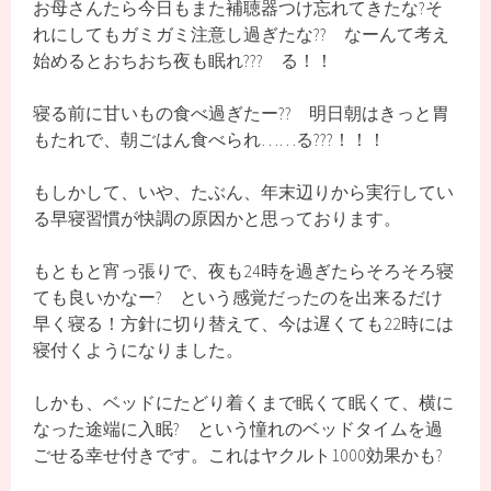
お母さんたら今日もまた補聴器つけ忘れてきたな?そ
れにしてもガミガミ注意し過ぎたな?‍? なーんて考え
始めるとおちおち夜も眠れ??? る！！
寝る前に甘いもの食べ過ぎたー?? 明日朝はきっと胃
もたれで、朝ごはん食べられ……る???！！！
もしかして、いや、たぶん、年末辺りから実行してい
る早寝習慣が快調の原因かと思っております。
もともと宵っ張りで、夜も24時を過ぎたらそろそろ寝
ても良いかなー? という感覚だったのを出来るだけ
早く寝る！方針に切り替えて、今は遅くても22時には
寝付くようになりました。
しかも、ベッドにたどり着くまで眠くて眠くて、横に
なった途端に入眠? という憧れのベッドタイムを過
ごせる幸せ付きです。これはヤクルト1000効果かも?