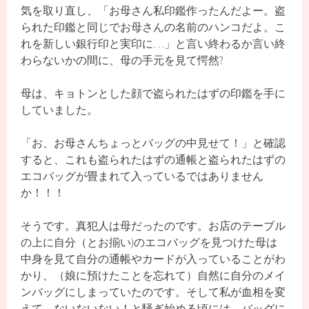
気を取り直し、「お母さん私印鑑作ったんだよー。盗
られた印鑑と同じでお母さんの名前のハンコだよ。こ
れを新しい銀行印と実印に…」と言い終わるか言い終
わらないかの間に、母の手元を見て愕然?
母は、キョトンとした顔で盗られたはずの印鑑を手に
していました。
「お、お母さんちょっとバッグの中見せて！」と確認
すると、これも盗られたはずの通帳と盗られたはずの
エコバッグが畳まれて入っているではありません
か！！！
そうです。真犯人は母だったのです。お店のテーブル
の上に自分（とお揃い)のエコバッグを見つけた母は
中身を見て自分の通帳やカードが入っていることがわ
かり、（娘に預けたことを忘れて）自然に自分のメイ
ンバッグにしまっていたのです。そして私が血相を変
えて、ないないない！と騒ぎ始める頃には、バッグに